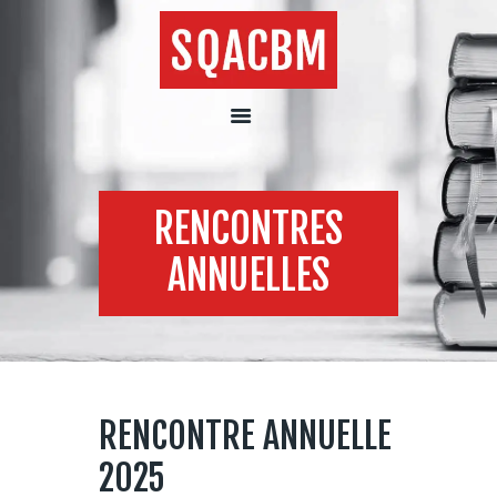
SQACBM
Section québécoise de l'Association canadienne des
bibliothèques, archives et centres de
documentation musicaux
Ressources
RENCONTRES
Rencontres
annuelles
ANNUELLES
Statuts
Contact
English
RENCONTRE ANNUELLE
2025